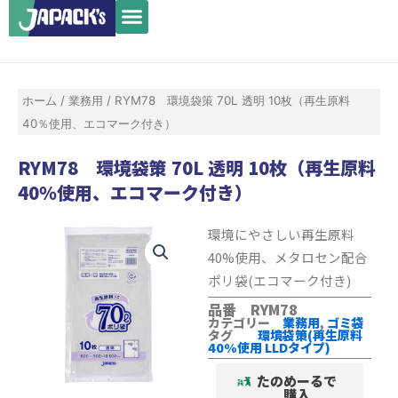
メ
内
ニ
容
ュ
を
ー
ス
ホーム
/
業務用
/ RYM78 環境袋策 70L 透明 10枚（再生原料
キ
40％使用、エコマーク付き）
ッ
プ
RYM78 環境袋策 70L 透明 10枚（再生原料
40％使用、エコマーク付き）
環境にやさしい再生原料
40%使用、メタロセン配合
ポリ袋(エコマーク付き)
品番 RYM78
カテゴリー
業務用
,
ゴミ袋
タグ
環境袋策(再生原料
40%使用 LLDタイプ)
たのめーるで
購入