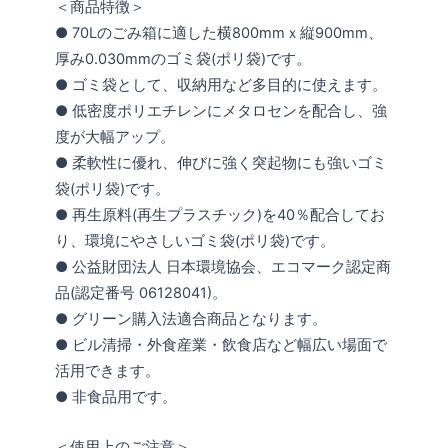
＜商品特徴＞
● 70Lのごみ箱に適した横800mmｘ縦900mm、
厚み0.030mmのゴミ袋(ポリ袋)です。
● ゴミ袋として、収納用など多目的に使えます。
● 低密度ポリエチレンにメタロセンを配合し、強
度が大幅アップ。
● 柔軟性に優れ、伸びに強く突起物にも強いゴミ
袋(ポリ袋)です。
● 再生原料(再生プラスチック)を40％配合してお
り、環境にやさしいゴミ袋(ポリ袋)です。
● 公益財団法人 日本環境協会、エコマーク認定商
品(認定番号 06128041)。
● グリーン購入法適合商品となります。
● ビル清掃・外食産業・飲食店など幅広い場面で
活用できます。
● 非食品用です。
＜使用上のご注意＞