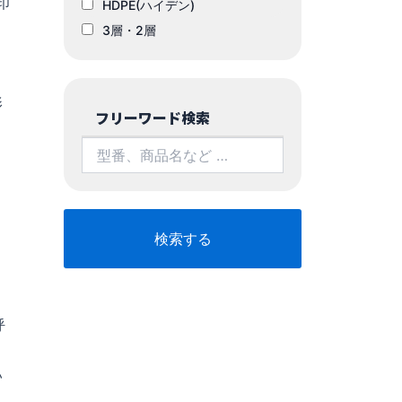
印
HDPE(ハイデン)
3層・2層
こ
影
フリーワード検索
呼
い