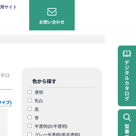
用サイト
）
メタロ
色から探す
透明
乳白
タイプ)
黒
青
半透明(白半透明)
グレー半透明(黒半透明)