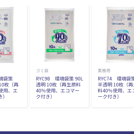
ゴミ袋
業務用
環境袋策
RYC98 環境袋策 90L
RYC74 環境袋策
 10枚（再
透明 10枚（再生原料
半透明 10枚（
％使用、エ
40％使用、エコマー
料40％使用、エ
き）
ク付き）
ーク付き）