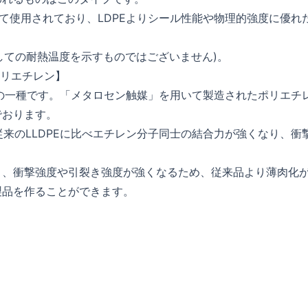
として使用されており、LDPEよりシール性能や物理的強度に優れ
としての耐熱温度を示すものではございません)。
センポリエチレン】
の略でLLDPEの一種です。「メタロセン触媒」を用いて製造されたポリエチ
でおります。
従来のLLDPEに比べエチレン分子同士の結合力が強くなり、衝
。
り、衝撃強度や引裂き強度が強くなるため、従来品より薄肉化
製品を作ることができます。