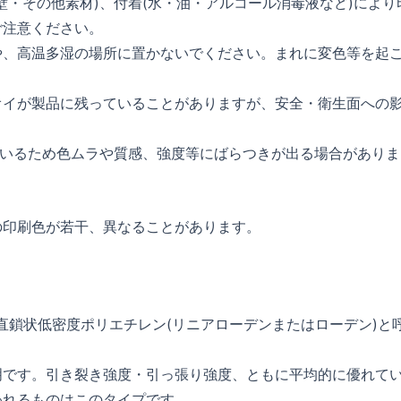
壁・その他素材)、付着(水・油・アルコール消毒液など)により
ご注意ください。
や、高温多湿の場所に置かないでください。まれに変色等を起
オイが製品に残っていることがありますが、安全・衛生面への
ているため色ムラや質感、強度等にばらつきが出る場合がありま
の印刷色が若干、異なることがあります。
hyleneの略で直鎖状低密度ポリエチレン(リニアローデンまたはローデン)と
明です。引き裂き強度・引っ張り強度、ともに平均的に優れて
われるものはこのタイプです。