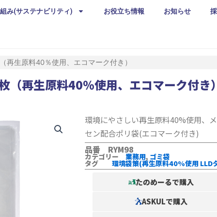
組み(サステナビリティ)
お役立ち情報
お知らせ
採
 10枚（再生原料40％使用、エコマーク付き）
 10枚（再生原料40％使用、エコマーク付き
環境にやさしい再生原料40%使用、
セン配合ポリ袋(エコマーク付き)
品番 RYM98
カテゴリー
業務用
,
ゴミ袋
タグ
環境袋策(再生原料40%使用 LLD
たのめーるで購入
ASKULで購入