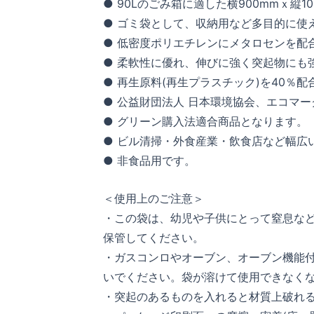
● 90Lのごみ箱に適した横900mmｘ縦10
● ゴミ袋として、収納用など多目的に使
● 低密度ポリエチレンにメタロセンを配
● 柔軟性に優れ、伸びに強く突起物にも強
● 再生原料(再生プラスチック)を40％
● 公益財団法人 日本環境協会、エコマーク認
● グリーン購入法適合商品となります。
● ビル清掃・外食産業・飲食店など幅広
● 非食品用です。
＜使用上のご注意＞
・この袋は、幼児や子供にとって窒息な
保管してください。
・ガスコンロやオーブン、オーブン機能
いでください。袋が溶けて使用できなく
・突起のあるものを入れると材質上破れ