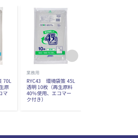
業務用
業務用
 70L
RYC43 環境袋策 45L
RYM49 環境袋策
再生原
透明 10枚（再生原料
45L 半透明 10枚（再
コマ
40％使用、エコマー
生原料40％使用、エ
ク付き）
コマーク付き）