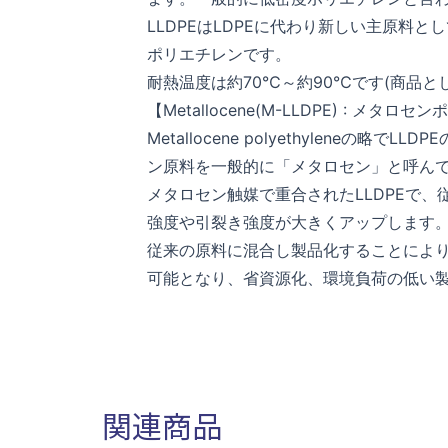
LLDPEはLDPEに代わり新しい主原料
ポリエチレンです。
耐熱温度は約70℃～約90℃です(商品
【Metallocene(M-LLDPE) : メタロ
Metallocene polyethylene
ン原料を一般的に「メタロセン」と呼ん
メタロセン触媒で重合されたLLDPEで、
強度や引裂き強度が大きくアップします
従来の原料に混合し製品化することによ
可能となり、省資源化、環境負荷の低い
関連商品