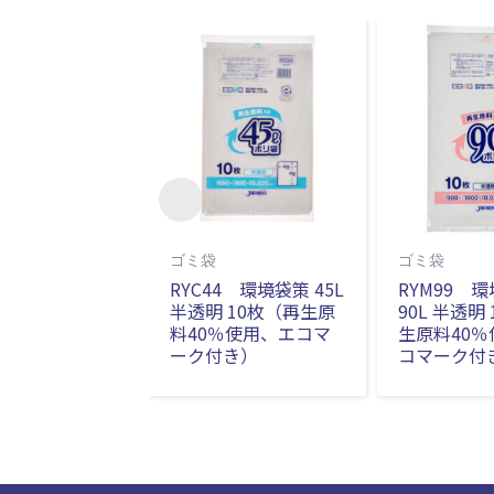
ゴミ袋
ゴミ袋
RYC44 環境袋策 45L
RYM99 
半透明 10枚（再生原
90L 半透明
料40％使用、エコマ
生原料40
ーク付き）
コマーク付