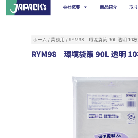
内
会社概要
商品紹介
取り
容
を
ス
キ
ホーム
/
業務用
/ RYM98 環境袋策 90L 透明
ッ
RYM98 環境袋策 90L 透明
プ