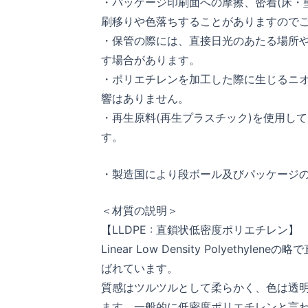
・パッケージ印刷面への摩擦、密着(床・
刷移りや色落ちすることがありますので
・保管の際には、直接日光のあたる場所
す場合があります。
・ポリエチレンを加工した際に生じるニ
響はありません。
・再生原料(再生プラスチック)を使用し
す。
・製造国により段ボール及びパッケージ
＜材質の説明＞
【LLDPE : 直鎖状低密度ポリエチレン】
Linear Low Density Polyet
ばれています。
質感はツルツルとして柔らかく、色は透
ます。一般的に低密度ポリエチレンと言