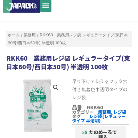
メ
内
ニ
容
ュ
を
ー
ス
ホーム
/
業務用
/ RKK60 業務用レジ袋 レギュラータイプ(東日本
キ
60号/西日本50号) 半透明 100枚
ッ
プ
RKK60 業務用レジ袋 レギュラータイプ(東
日本60号/西日本50号) 半透明 100枚
吊り下げて使えるフック穴
付き無着色半透明タイプの
レジ袋
品番 RKK60
カテゴリー
業務用
,
レジ袋
タグ
レジ袋(レギュラー
タイプ 半透明)
たのめーるで
購入