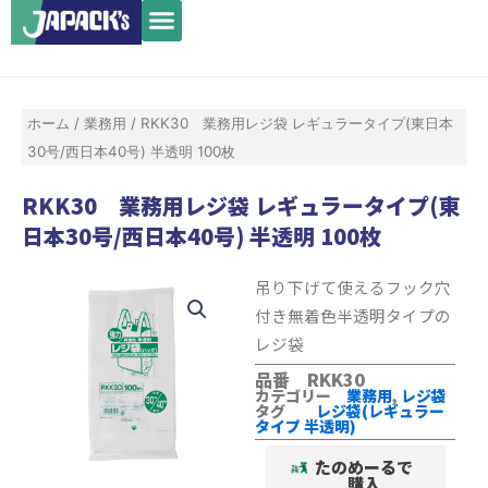
メ
内
ニ
容
ュ
を
ー
ス
ホーム
/
業務用
/ RKK30 業務用レジ袋 レギュラータイプ(東日本
キ
30号/西日本40号) 半透明 100枚
ッ
プ
RKK30 業務用レジ袋 レギュラータイプ(東
日本30号/西日本40号) 半透明 100枚
吊り下げて使えるフック穴
付き無着色半透明タイプの
レジ袋
品番 RKK30
カテゴリー
業務用
,
レジ袋
タグ
レジ袋(レギュラー
タイプ 半透明)
たのめーるで
購入