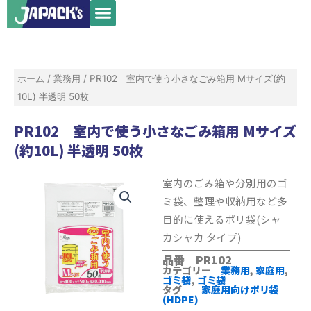
メ
内
ニ
容
ュ
を
ー
ス
ホーム
/
業務用
/ PR102 室内で使う小さなごみ箱用 Mサイズ(約
キ
10L) 半透明 50枚
ッ
プ
PR102 室内で使う小さなごみ箱用 Mサイズ
(約10L) 半透明 50枚
室内のごみ箱や分別用のゴ
ミ袋、整理や収納用など多
目的に使えるポリ袋(シャ
カシャカ タイプ)
品番 PR102
カテゴリー
業務用
,
家庭用
,
ゴミ袋
,
ゴミ袋
タグ
家庭用向けポリ袋
(HDPE)