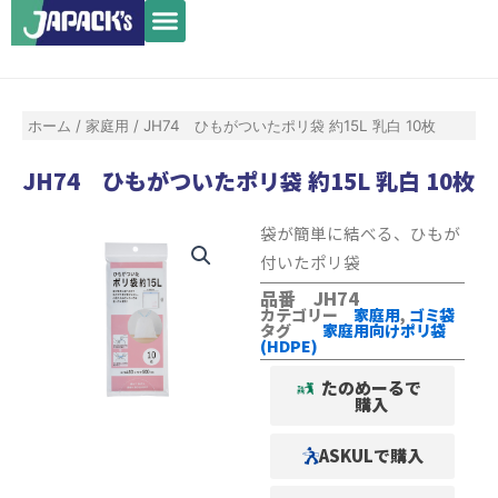
メ
内
ニ
容
ュ
を
ー
ス
ホーム
/
家庭用
/ JH74 ひもがついたポリ袋 約15L 乳白 10枚
キ
ッ
JH74 ひもがついたポリ袋 約15L 乳白 10枚
プ
袋が簡単に結べる、ひもが
付いたポリ袋
品番 JH74
カテゴリー
家庭用
,
ゴミ袋
タグ
家庭用向けポリ袋
(HDPE)
たのめーるで
購入
ASKULで購入