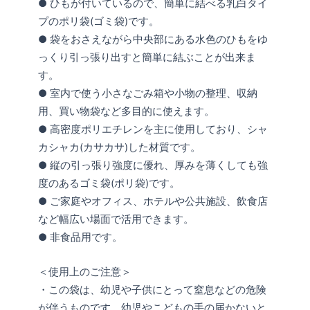
● ひもが付いているので、簡単に結べる乳白タイ
プのポリ袋(ゴミ袋)です。
● 袋をおさえながら中央部にある水色のひもをゆ
っくり引っ張り出すと簡単に結ぶことが出来ま
す。
● 室内で使う小さなごみ箱や小物の整理、収納
用、買い物袋など多目的に使えます。
● 高密度ポリエチレンを主に使用しており、シャ
カシャカ(カサカサ)した材質です。
● 縦の引っ張り強度に優れ、厚みを薄くしても強
度のあるゴミ袋(ポリ袋)です。
● ご家庭やオフィス、ホテルや公共施設、飲食店
など幅広い場面で活用できます。
● 非食品用です。
＜使用上のご注意＞
・この袋は、幼児や子供にとって窒息などの危険
が伴うものです。幼児やこどもの手の届かないと