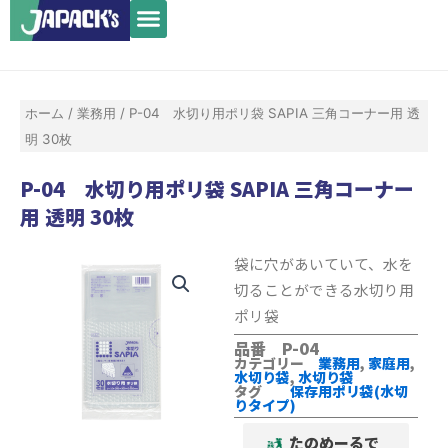
メ
内
ニ
容
ュ
を
ー
ス
ホーム
/
業務用
/ P-04 水切り用ポリ袋 SAPIA 三角コーナー用 透
キ
明 30枚
ッ
プ
P-04 水切り用ポリ袋 SAPIA 三角コーナー
用 透明 30枚
袋に穴があいていて、水を
切ることができる水切り用
ポリ袋
品番 P-04
カテゴリー
業務用
,
家庭用
,
水切り袋
,
水切り袋
タグ
保存用ポリ袋(水切
りタイプ)
たのめーるで