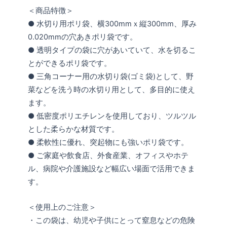
＜商品特徴＞
● 水切り用ポリ袋、横300mmｘ縦300mm、厚み
0.020mmの穴あきポリ袋です。
● 透明タイプの袋に穴があいていて、水を切るこ
とができるポリ袋です。
● 三角コーナー用の水切り袋(ゴミ袋)として、野
菜などを洗う時の水切り用として、多目的に使え
ます。
● 低密度ポリエチレンを使用しており、ツルツル
とした柔らかな材質です。
● 柔軟性に優れ、突起物にも強いポリ袋です。
● ご家庭や飲食店、外食産業、オフィスやホテ
ル、病院や介護施設など幅広い場面で活用できま
す。
＜使用上のご注意＞
・この袋は、幼児や子供にとって窒息などの危険