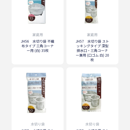
家庭用
家庭用
JH56 水切り袋 不織
JH57 水切り袋 スト
布タイプ 三角コーナ
ッキングタイプ 深型
ー用 (白) 35枚
排水口・三角コーナ
ー兼用 (口ゴム 白) 20
枚
水切り袋
水切り袋