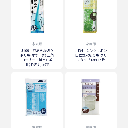
家庭用
家庭用
JH09 穴あき水切り
JH34 シンクにポン
ポリ袋(マチ付き) 三角
自立式水切り袋 ワリ
コーナー・排水口兼
フタイプ (緑) 15枚
用 (半透明) 50枚
家庭用
家庭用