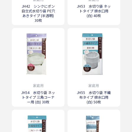
JH42 シンクにポン
JH53 水切り袋 ネッ
自立式水切り袋 PE穴
トタイプ 排水口用
あきタイプ (半透明)
(白) 40枚
30枚
家庭用
家庭用
JH54 水切り袋 ネッ
JH55 水切り袋 不織
トタイプ 三角コーナ
布タイプ 排水口用
ー用 (白) 30枚
(白) 50枚