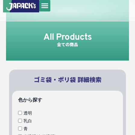
メ
内
ニ
容
ュ
を
ー
ス
All Products
キ
ッ
全ての商品
プ
ゴミ袋・ポリ袋 詳細検索
色から探す
透明
乳白
青