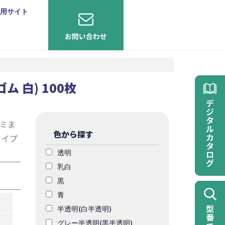
用サイト
 白) 100枚
ミま
色から探す
タイプ
透明
乳白
黒
青
半透明(白半透明)
グレー半透明(黒半透明)