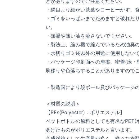
とがありますのでご注意ください。
・網目より細かい茶葉やコーヒーかす、
・ゴミをいっぱいまでためますと破れた
い。
・熱湯や熱い油を流さないでください。
・製法上、編み機で編んでいるため油臭
・水切りゴミ袋以外の用途に使用しない
・パッケージ印刷面への摩擦、密着(床・
刷移りや色落ちすることがありますので
・製造国により段ボール及びパッケージ
＜材質の説明＞
【PEs(Polyester)：ポリエステル】
ペットボトルの原料としても有名なPET
あげたものがポリエステルと言います。
合成繊維として生産量が多く、様々な衣