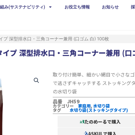
組み(サステナビリティ)
お役立ち情報
お知らせ
採
イプ 深型排水口・三角コーナー兼用 (口ゴム 白) 100枚
イプ 深型排水口・三角コーナー兼用 (口ゴム
取り付け簡単、細かい網目で小さなゴ
で逃さずキャッチする ストッキング
の水切り袋
品番 JH59
カテゴリー
家庭用
,
水切り袋
タグ
水切り袋(ストッキングタイプ)
たのめーるで購入
ASKULで購入