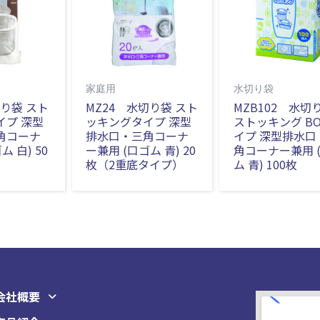
家庭用
水切り袋
切り袋 スト
MZ24 水切り袋 スト
MZB102 水切
イプ 深型
ッキングタイプ 深型
ストッキング BO
角コーナ
排水口・三角コーナ
イプ 深型排水口
ム 白) 50
ー兼用 (口ゴム 青) 20
角コーナー兼用 
枚（2重底タイプ）
ム 青) 100枚
会社概要