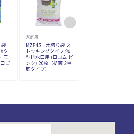
家庭用
水切り袋
り袋
MZP45 水切り袋 ス
JH61 水切り袋 スト
Xタ
トッキングタイプ 浅
ッキングタイプ 浅型
・三
型排水口用 (口ゴム ピ
排水口用 (口ゴム 白)
(口ゴ
ンク) 20枚（抗菌 2重
50枚
底タイプ）