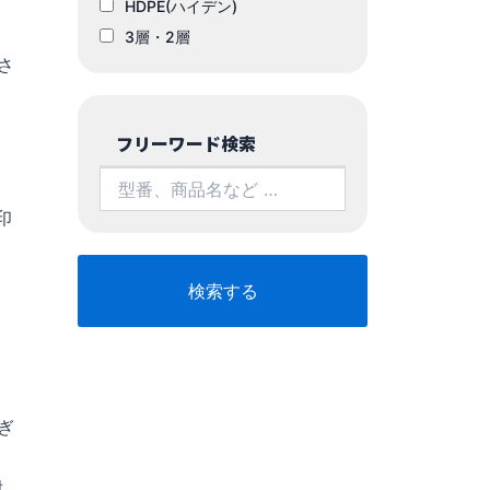
HDPE(ハイデン)
3層・2層
さ
フリーワード検索
印
ぎ
耐