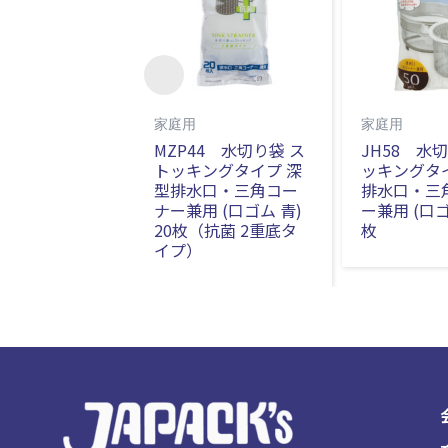
家庭用
家庭用
MZP44 水切り袋 ス
JH58 水
トッキングタイプ 深
ッキングタ
型排水口・三角コー
排水口・三
ナー兼用 (口ゴム 青)
ー兼用 (口ゴ
20枚（抗菌 2重底タ
枚
イプ）