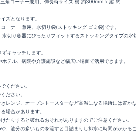
三角コーナー兼用、伸長時サイズ 横 約300mm x 縦 約
サイズとなります。
角コーナー 兼用、水切り袋(ストッキング ゴミ袋)です。
。水切り容器にぴったりフィットするストッキングタイプの水
さずキャッチします。
やホテル、病院や介護施設など幅広い場面で活用できます。
いでください。
でください。
付きレンジ、オーブントースターなど高温になる場所には置か
なる場合があります。
掛けたりすると破れるおそれがありますのでご注意ください。
のや、油分の多いものを流すと目詰まりし排水に時間がかかる