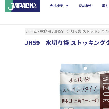
内
会社概要
商品紹介
取り
容
を
ス
キ
ホーム
/
家庭用
/ JH59 水切り袋 ストッキングタ
ッ
JH59 水切り袋 ストッキングタ
プ