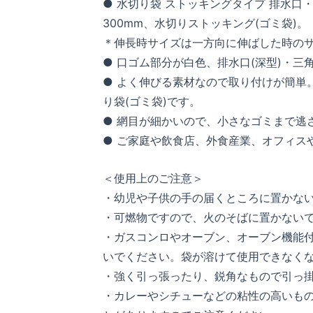
● 水切り袋 ストッキングタイプ 排水口・
300mm、水切りストッキング(ゴミ袋)。
＊伸長時サイズは一方向に伸ばした時の
● 口ゴム部分が白色、排水口(深型)・三
● よく伸びる素材なので取り付けが簡単
り袋(ゴミ袋)です。
● 網目が細かいので、小さなゴミまで逃
● ご家庭や飲食店、外食産業、オフィス
＜使用上のご注意＞
・幼児や子供の手の届くところに置かな
・可燃物ですので、火のそばに置かない
・ガスコンロやオーブン、オーブン機能
いでください。袋が溶けて使用できなく
・強く引っ張ったり、鋭角なもので引っ
・カレーやシチューなどの粘性の高いも