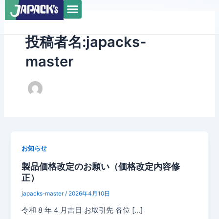
メ
内
ニ
容
ュ
を
投稿者名:japacks-
ー
ス
キ
master
ッ
プ
お知らせ
製品価格改定のお願い（価格改定内容修
正）
japacks-master
/
2026年4月10日
令和 8 年 4 月吉日 お取引先 各位 […]