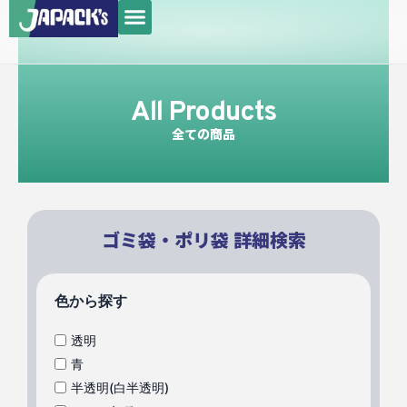
メ
内
ニ
容
ュ
を
ー
ス
All Products
キ
ッ
全ての商品
プ
ゴミ袋・ポリ袋 詳細検索
色から探す
透明
青
半透明(白半透明)