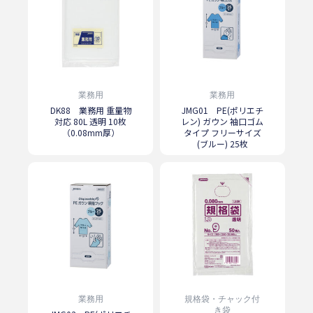
業務用
業務用
DK88 業務用 重量物
JMG01 PE(ポリエチ
対応 80L 透明 10枚
レン) ガウン 袖口ゴム
（0.08mm厚）
タイプ フリーサイズ
(ブルー) 25枚
業務用
規格袋・チャック付
き袋