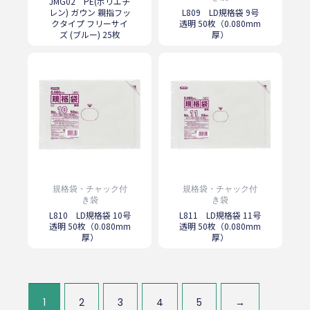
JMG02 PE(ポリエチ
レン) ガウン 親指フッ
L809 LD規格袋 9号
クタイプ フリーサイ
透明 50枚（0.080mm
ズ (ブルー) 25枚
厚）
規格袋・チャック付
規格袋・チャック付
き袋
き袋
L810 LD規格袋 10号
L811 LD規格袋 11号
透明 50枚（0.080mm
透明 50枚（0.080mm
厚）
厚）
1
2
3
4
5
→