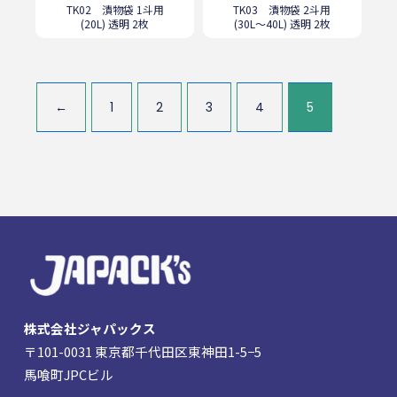
TK02 漬物袋 1斗用
TK03 漬物袋 2斗用
(20L) 透明 2枚
(30L～40L) 透明 2枚
←
1
2
3
4
5
株式会社ジャパックス
〒101-0031 東京都千代田区東神田1-5−5
馬喰町JPCビル