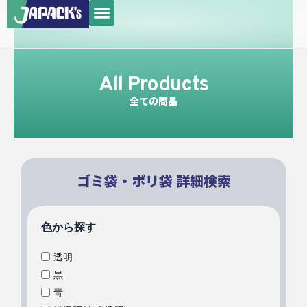
メ
内
ニ
容
ュ
を
ー
ス
All Products
キ
ッ
全ての商品
プ
ゴミ袋・ポリ袋 詳細検索
色から探す
透明
黒
青