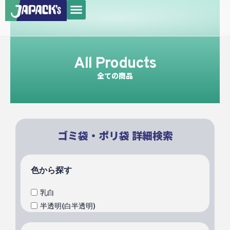
メ
内
ニ
容
ュ
を
ー
ス
All Products
キ
ッ
全ての商品
プ
ゴミ袋・ポリ袋 詳細検索
色から探す
乳白
半透明(白半透明)