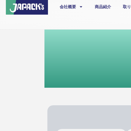
内
会社概要
商品紹介
取り
容
を
ス
キ
ッ
プ