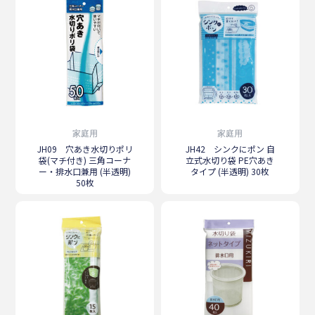
家庭用
家庭用
JH09 穴あき水切りポリ
JH42 シンクにポン 自
袋(マチ付き) 三角コーナ
立式水切り袋 PE穴あき
ー・排水口兼用 (半透明)
タイプ (半透明) 30枚
50枚