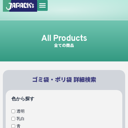
メ
内
ニ
容
ュ
を
ー
ス
キ
All Products
ッ
全ての商品
プ
ゴミ袋・ポリ袋 詳細検索
色から探す
透明
乳白
青