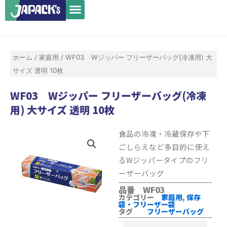
メ
内
ニ
容
ュ
を
ー
ス
ホーム
/
家庭用
/ WF03 Wジッパー フリーザーバッグ(冷凍用) 大
キ
サイズ 透明 10枚
ッ
プ
WF03 Wジッパー フリーザーバッグ(冷凍
用) 大サイズ 透明 10枚
食品の冷凍・冷蔵保存や下
ごしらえなど多目的に使え
るWジッパータイプのフリ
ーザーバッグ
品番 WF03
カテゴリー
家庭用
,
保存
袋・フリーザー袋
タグ
フリーザーバッグ