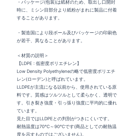
・パッケージ(包装)は紙材のため、取出し口開封
時に、ミシン目部分より紙粉がまれに製品に付着
することがあります。
・製造国により段ボール及びパッケージの印刷色
が若干、異なることがあります。
＜材質の説明＞
【LDPE : 低密度ポリエチレン】
Low Density Polyethyleneの略で低密度ポリエチ
レン(ローデン)と呼ばれています。
LLDPEが主流になる以前から、使用されている原
料です。質感はツルツルとして柔らかく、透明で
す。引き裂き強度・引っ張り強度に平均的に優れ
ています。
見た目ではLLDPEとの判別がつきにくいです。
耐熱温度は70℃～90℃です(商品としての耐熱温
度を示すものではございません)。