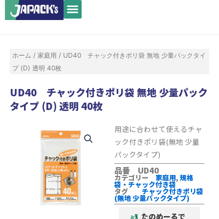
メ
内
ニ
容
ュ
を
ー
ス
ホーム
/
家庭用
/ UD40 チャック付きポリ袋 無地 少量パックタイ
キ
プ (D) 透明 40枚
ッ
プ
UD40 チャック付きポリ袋 無地 少量パック
タイプ (D) 透明 40枚
用途に合わせて使えるチャ
ック付きポリ袋(無地 少量
パックタイプ)
品番 UD40
カテゴリー
家庭用
,
規格
袋・チャック付き袋
タグ
チャック付きポリ袋
(無地 少量パックタイプ)
たのめーるで