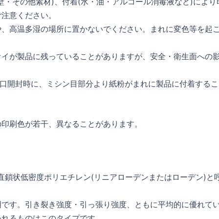
壁・その他素材)、付着(水・油・アルコール消毒液など)により
ご注意ください。
や、高温多湿の場所に置かないでください。まれに変色等を起
オイが製品に残っていることがありますが、安全・衛生面への
し口開封時に、ミシン目部分より紙粉がまれに製品に付着するこ
の印刷色が若干、異なることがあります。
hyleneの略で直鎖状低密度ポリエチレン(リニアローデンまたはローデン)と
明です。引き裂き強度・引っ張り強度、ともに平均的に優れて
われるものはこのタイプです。