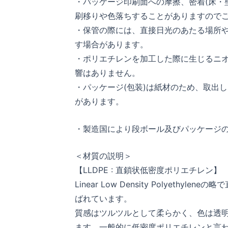
・パッケージ印刷面への摩擦、密着(床・
刷移りや色落ちすることがありますので
・保管の際には、直接日光のあたる場所
す場合があります。
・ポリエチレンを加工した際に生じるニ
響はありません。
・パッケージ(包装)は紙材のため、取出
があります。
・製造国により段ボール及びパッケージ
＜材質の説明＞
【LLDPE : 直鎖状低密度ポリエチレン】
Linear Low Density Polyet
ばれています。
質感はツルツルとして柔らかく、色は透
ます。一般的に低密度ポリエチレンと言