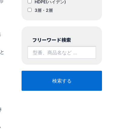
印
HDPE(ハイデン)
3層・2層
こ
影
フリーワード検索
と
呼
い