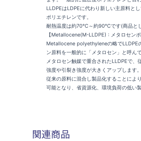
LLDPEはLDPEに代わり新しい主原料
ポリエチレンです。
耐熱温度は約70℃～約90℃です(商品
【Metallocene(M-LLDPE) : メタロ
Metallocene polyethylene
ン原料を一般的に「メタロセン」と呼ん
メタロセン触媒で重合されたLLDPEで、
強度や引裂き強度が大きくアップします
従来の原料に混合し製品化することによ
可能となり、省資源化、環境負荷の低い
関連商品