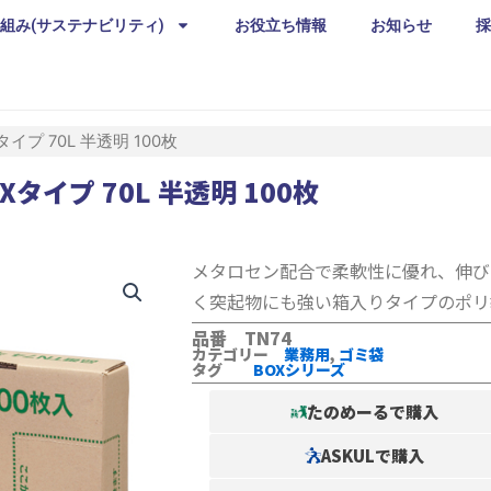
組み(サステナビリティ)
お役立ち情報
お知らせ
採
イプ 70L 半透明 100枚
タイプ 70L 半透明 100枚
メタロセン配合で柔軟性に優れ、伸び
く突起物にも強い箱入りタイプのポリ
品番 TN74
カテゴリー
業務用
,
ゴミ袋
タグ
BOXシリーズ
たのめーるで購入
ASKULで購入