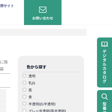
用サイト
に強
色から探す
袋
透明
乳白
黒
青
半透明(白半透明)
グレー半透明(黒半透明)