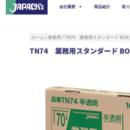
内
会社概要
商品紹介
取り
容
を
ス
キ
ホーム
/
業務用
/ TN74 業務用スタンダード BOXタ
ッ
TN74 業務用スタンダード BOX
プ