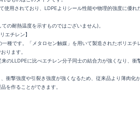
として使用されており、LDPEよりシール性能や物理的強度に優れ
としての耐熱温度を示すものではございません)。
センポリエチレン】
の略でLLDPEの一種です。「メタロセン触媒」を用いて製造されたポリエチ
でおります。
従来のLLDPEに比べエチレン分子同士の結合力が強くなり、衝
。
り、衝撃強度や引裂き強度が強くなるため、従来品より薄肉化
製品を作ることができます。