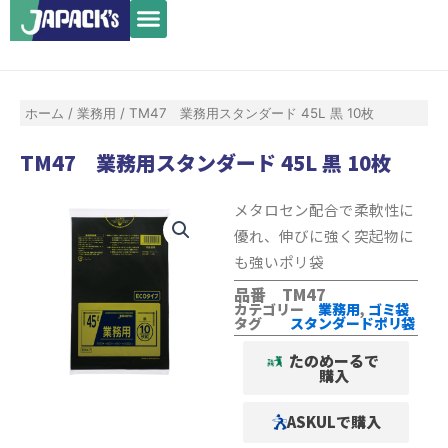
メ
内
ニ
容
ュ
を
ー
ス
ホーム
/
業務用
/ TM47 業務用スタンダード 45L 黒 10枚
キ
ッ
TM47 業務用スタンダード 45L 黒 10枚
プ
メタロセン配合で柔軟性に
優れ、伸びに強く突起物に
も強いポリ袋
品番 TM47
カテゴリー
業務用
,
ゴミ袋
タグ
スタンダードポリ袋
たのめーるで
購入
ASKULで購入