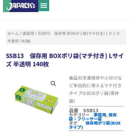
メ
内
ニ
容
ュ
を
ー
ス
ホーム
/
家庭用
/ SSB13 保存用 BOXポリ袋(マチ付き) Lサイズ
キ
半透明 140枚
ッ
プ
SSB13 保存用 BOXポリ袋(マチ付き) Lサイ
ズ 半透明 140枚
食品の冷凍保存や小分けな
ど多目的に使えるマチ付き
タイプのBOXポリ袋(保存
袋)
品番 SSB13
カテゴリー
家庭用
,
保存
袋・フリーザー袋
タグ
保存用ポリ袋(BOX
タイプ)