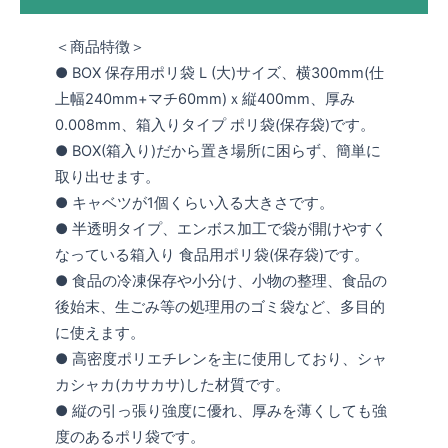
＜商品特徴＞
● BOX 保存用ポリ袋 L (大)サイズ、横300mm(仕
上幅240mm+マチ60mm)ｘ縦400mm、厚み
0.008mm、箱入りタイプ ポリ袋(保存袋)です。
● BOX(箱入り)だから置き場所に困らず、簡単に
取り出せます。
● キャベツが1個くらい入る大きさです。
● 半透明タイプ、エンボス加工で袋が開けやすく
なっている箱入り 食品用ポリ袋(保存袋)です。
● 食品の冷凍保存や小分け、小物の整理、食品の
後始末、生ごみ等の処理用のゴミ袋など、多目的
に使えます。
● 高密度ポリエチレンを主に使用しており、シャ
カシャカ(カサカサ)した材質です。
● 縦の引っ張り強度に優れ、厚みを薄くしても強
度のあるポリ袋です。