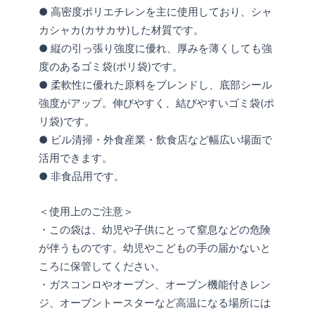
● 高密度ポリエチレンを主に使用しており、シャ
カシャカ(カサカサ)した材質です。
● 縦の引っ張り強度に優れ、厚みを薄くしても強
度のあるゴミ袋(ポリ袋)です。
● 柔軟性に優れた原料をブレンドし、底部シール
強度がアップ。伸びやすく、結びやすいゴミ袋(ポ
リ袋)です。
● ビル清掃・外食産業・飲食店など幅広い場面で
活用できます。
● 非食品用です。
＜使用上のご注意＞
・この袋は、幼児や子供にとって窒息などの危険
が伴うものです。幼児やこどもの手の届かないと
ころに保管してください。
・ガスコンロやオーブン、オーブン機能付きレン
ジ、オーブントースターなど高温になる場所には