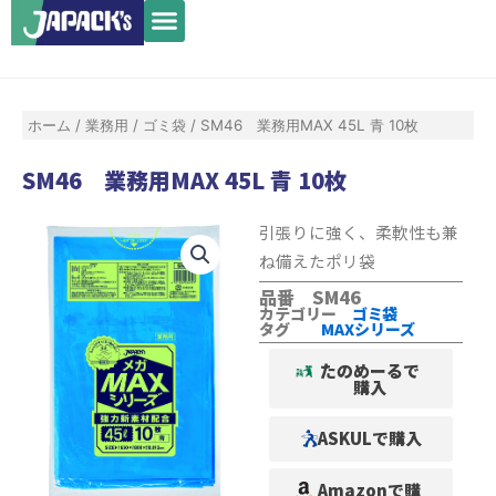
メ
内
ニ
容
ュ
を
ー
ス
ホーム
/
業務用
/
ゴミ袋
/ SM46 業務用MAX 45L 青 10枚
キ
ッ
SM46 業務用MAX 45L 青 10枚
プ
引張りに強く、柔軟性も兼
ね備えたポリ袋
品番 SM46
カテゴリー
ゴミ袋
タグ
MAXシリーズ
たのめーるで
購入
ASKULで購入
Amazonで購