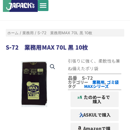
メ
内
ニ
容
ュ
を
ー
ス
ホーム
/
業務用
/ S-72 業務用MAX 70L 黒 10枚
キ
ッ
S-72 業務用MAX 70L 黒 10枚
プ
引張りに強く、柔軟性も兼
ね備えたポリ袋
品番 S-72
カテゴリー
業務用
,
ゴミ袋
タグ
MAXシリーズ
たのめーるで
購入
ASKULで購入
Amazonで購