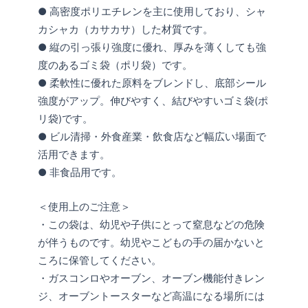
● 高密度ポリエチレンを主に使用しており、シャ
カシャカ（カサカサ）した材質です。
● 縦の引っ張り強度に優れ、厚みを薄くしても強
度のあるゴミ袋（ポリ袋）です。
● 柔軟性に優れた原料をブレンドし、底部シール
強度がアップ。伸びやすく、結びやすいゴミ袋(ポ
リ袋)です。
● ビル清掃・外食産業・飲食店など幅広い場面で
活用できます。
● 非食品用です。
＜使用上のご注意＞
・この袋は、幼児や子供にとって窒息などの危険
が伴うものです。幼児やこどもの手の届かないと
ころに保管してください。
・ガスコンロやオーブン、オーブン機能付きレン
ジ、オーブントースターなど高温になる場所には