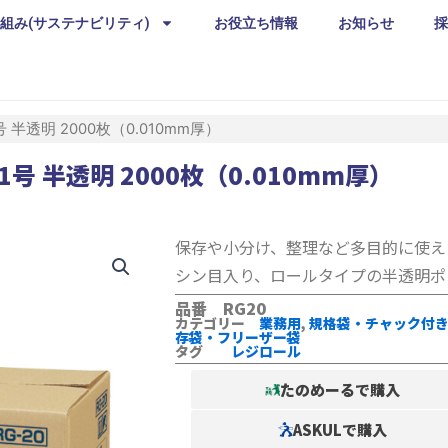
組み(サステナビリティ)
お役立ち情報
お知らせ
採
号 半透明 2000枚（0.010mm厚）
1号 半透明 2000枚（0.010mm厚）
保存や小分け、整理など多目的に使え
シン目入り、ロールタイプの半透明ポ
品番 RG20
カテゴリー
業務用
,
規格袋・チャック付
存袋・フリーザー袋
タグ
レジロール
たのめーるで購入
ASKULで購入