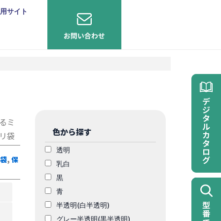
用サイト
るミ
色から探す
リ袋
透明
き袋
,
保
乳白
黒
青
半透明(白半透明)
グレー半透明(黒半透明)