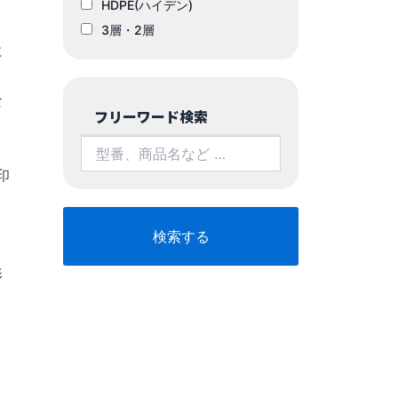
HDPE(ハイデン)
3層・2層
に
な
フリーワード検索
印
こ
影