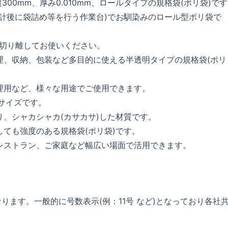
縦300mm、厚み0.010mm、ロールタイプの規格袋(ポリ袋)で
会計後に袋詰め等を行う作業台)でお馴染みのロール型ポリ袋で
つ切り離してお使いください。
理、収納、包装など多目的に使える半透明タイプの規格袋(ポリ
理用など、様々な用途でご使用できます。
るサイズです。
り、シャカシャカ(カサカサ)した材質です。
しても強度のある規格袋(ポリ袋)です。
レストラン、ご家庭など幅広い場面で活用できます。
ます。一般的に号数表示(例：11号 など)となっており各社