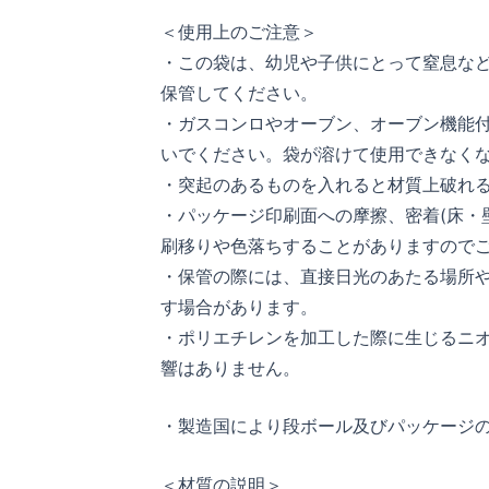
＜使用上のご注意＞
・この袋は、幼児や子供にとって窒息な
保管してください。
・ガスコンロやオーブン、オーブン機能
いでください。袋が溶けて使用できなく
・突起のあるものを入れると材質上破れ
・パッケージ印刷面への摩擦、密着(床・
刷移りや色落ちすることがありますので
・保管の際には、直接日光のあたる場所
す場合があります。
・ポリエチレンを加工した際に生じるニ
響はありません。
・製造国により段ボール及びパッケージ
＜材質の説明＞