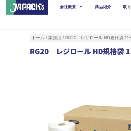
内
会社概要
商品紹介
取り
容
を
ス
キ
ホーム
/
業務用
/ RG20 レジロール HD規格袋 11
ッ
RG20 レジロール HD規格袋 1
プ