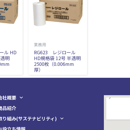
業務用
ール HD
RG623 レジロール
半透明
HD規格袋 12号 半透明
10mm
2500枚（0.006mm
厚）
会社概要
商品紹介
取り組み(サステナビリティ)
お役立ち情報