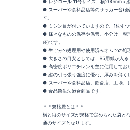
● レジロール 11号サイズ、横200mmｘ
● スーパーや食料品店等のサッカー台(
す。
● ミシン目が付いていますので、1枚ず
● 様々なものの保存や保管、小分け、整
袋)です。
● 生ごみの処理用や使用済みオムツの処
● 大きさの目安としては、B5用紙が入
● 高密度ポリエチレンを主に使用してお
● 縦の引っ張り強度に優れ、厚みを薄く
● スーパーや食料品店、飲食店、工場、
● 食品衛生法適合商品です。
＊＊規格袋とは＊＊
横と縦のサイズが規格で定められた袋となり
通のサイズとなります。