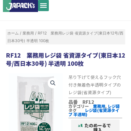
メ
内
ニ
容
ュ
を
ー
ス
ホーム
/
業務用
/ RF12 業務用レジ袋 省資源タイプ(東日本12号/西
キ
日本30号) 半透明 100枚
ッ
プ
RF12 業務用レジ袋 省資源タイプ(東日本12
号/西日本30号) 半透明 100枚
吊り下げて使えるフック穴
付き無着色半透明タイプの
レジ袋(省資源タイプ)
品番 RF12
カテゴリー
業務用
,
レジ袋
タグ
レジ袋(省資源タイ
プ 半透明)
たのめーるで
購入