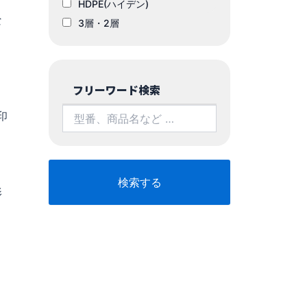
HDPE(ハイデン)
な
3層・2層
フリーワード検索
印
こ
影