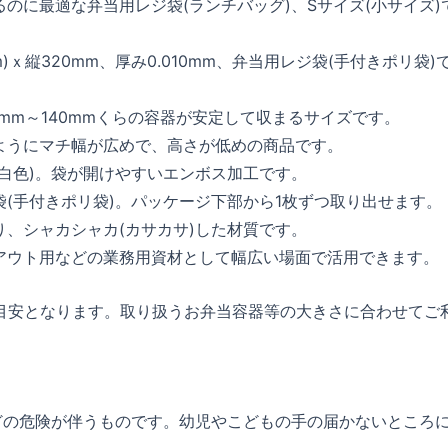
のに最適な弁当用レジ袋(ランチバッグ)、Sサイズ(小サイズ)
mm)ｘ縦320mm、厚み0.010mm、弁当用レジ袋(手付きポリ袋)
120mm～140mmくらの容器が安定して収まるサイズです。
ようにマチ幅が広めで、高さが低めの商品です。
の白色)。袋が開けやすいエンボス加工です。
袋(手付きポリ袋)。パッケージ下部から1枚ずつ取り出せます。
り、シャカシャカ(カサカサ)した材質です。
アウト用などの業務用資材として幅広い場面で活用できます。
目安となります。取り扱うお弁当容器等の大きさに合わせてご
どの危険が伴うものです。幼児やこどもの手の届かないところ