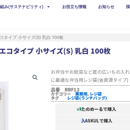
組み(サステナビリティ)
お役立ち情報
お知らせ
採
コタイプ 小サイズ(S) 乳白 100枚
エコタイプ 小サイズ(S) 乳白 100枚
お弁当やお総菜など底の広いもの入れ
に最適な弁当用レジ袋(省資源タイプ)
品番 RBF12
カテゴリー
業務用
,
レジ袋
タグ
レジ袋(ランチバッグ)
たのめーるで購入
ASKULで購入