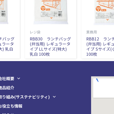
レジ袋
業務用
ンチバッグ
RBB30 ランチバッグ
RBB12 ラン
ギュラータ
(弁当用) レギュラータ
(弁当用) レギ
大) 乳白
イプ LLサイズ(特大)
イプ Sサイズ(
乳白 100枚
100枚
会社概要
商品紹介
取り組み(サステナビリティ)
お役立ち情報