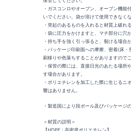
保管してください。
・ガスコンロやオーブン、オーブン機能
いでください。袋が溶けて使用できなく
・突起のあるものを入れると材質上破れ
・袋に圧力をかけますと、マチ部分に穴
・持ち手を強く引っ張ると、裂ける場合
・パッケージ印刷面への摩擦、密着(床・
刷移りや色落ちすることがありますので
・保管の際には、直接日光のあたる場所
す場合があります。
・ポリエチレンを加工した際に生じるニ
響はありません。
・製造国により段ボール及びパッケージ
＜材質の説明＞
【HDPE : 高密度ポリエチレン】