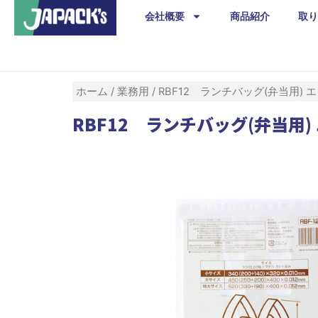
内
会社概要
商品紹介
取り
容
を
ス
キ
ホーム
/
業務用
/ RBF12 ランチバッグ(弁当用) エ
ッ
RBF12 ランチバッグ(弁当用) 
プ