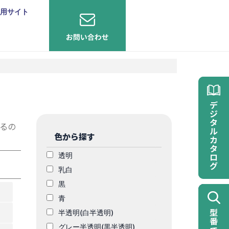
用サイト
るの
色から探す
透明
乳白
黒
青
半透明(白半透明)
グレー半透明(黒半透明)