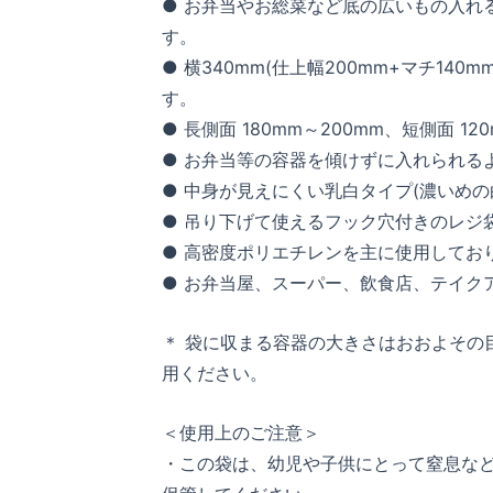
● お弁当やお総菜など底の広いもの入れる
す。
● 横340mm(仕上幅200mm+マチ140
す。
● 長側面 180mm～200mm、短側面 
● お弁当等の容器を傾けずに入れられる
● 中身が見えにくい乳白タイプ(濃いめ
● 吊り下げて使えるフック穴付きのレジ
● 高密度ポリエチレンを主に使用してお
● お弁当屋、スーパー、飲食店、テイク
＊ 袋に収まる容器の大きさはおおよその
用ください。
＜使用上のご注意＞
・この袋は、幼児や子供にとって窒息な