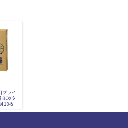
務用プライ
 BOXタ
明 10枚