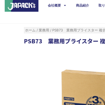
内
会社概要
商品紹介
取り
容
を
ス
キ
ホーム
/
業務用
/ PSB73 業務用プライスター 複合3
ッ
PSB73 業務用プライスター 複合
プ