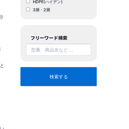
HDPE(ハイデン)
3層・2層
印
こ
フリーワード検索
影
と
い