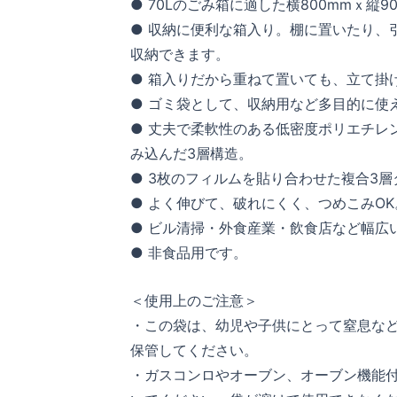
● 70Lのごみ箱に適した横800mmｘ縦9
● 収納に便利な箱入り。棚に置いたり、
収納できます。
● 箱入りだから重ねて置いても、立て掛
● ゴミ袋として、収納用など多目的に使
● 丈夫で柔軟性のある低密度ポリエチレン(
み込んだ3層構造。
● 3枚のフィルムを貼り合わせた複合3層タイ
● よく伸びて、破れにくく、つめこみOK
● ビル清掃・外食産業・飲食店など幅広
● 非食品用です。
＜使用上のご注意＞
・この袋は、幼児や子供にとって窒息な
保管してください。
・ガスコンロやオーブン、オーブン機能