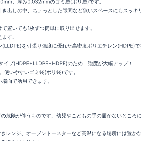
00mm、厚み0.032mmのゴミ袋(ポリ袋)です。
引き出しの中、ちょっとした隙間など狭いスペースにもスッキ
けて置いても1枚ずつ簡単に取り出せます。
えます。
LLDPE)を引張り強度に優れた高密度ポリエチレン(HDPE)で
プ(HDPE+LLDPE+HDPE)のため、強度が大幅アップ！
。使いやすいゴミ袋(ポリ袋)です。
い場面で活用できます。
どの危険が伴うものです。幼児やこどもの手の届かないところ
付きレンジ、オーブントースターなど高温になる場所には置か