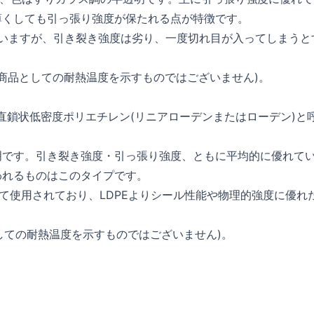
薄くしても引っ張り強度が保たれる点が特徴です。
ていますが、引き裂き強度は劣り、一度切れ目が入ってしまうと
(商品としての耐熱温度を示すものではございません)。
hyleneの略で直鎖状低密度ポリエチレン(リニアローデンまたはローデン)と
明です。引き裂き強度・引っ張り強度、ともに平均的に優れて
われるものはこのタイプです。
として使用されており、LDPEよりシール性能や物理的強度に優れ
としての耐熱温度を示すものではございません)。