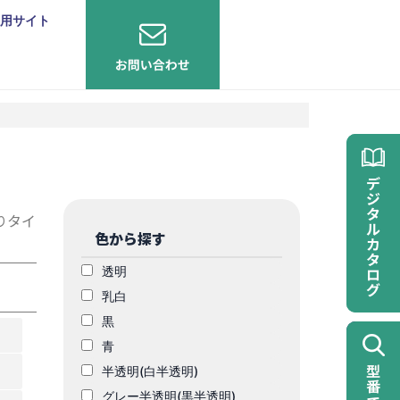
用サイト
りタイ
色から探す
透明
乳白
黒
青
半透明(白半透明)
グレー半透明(黒半透明)