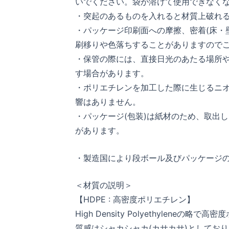
いでください。袋が溶けて使用できなく
・突起のあるものを入れると材質上破れ
・パッケージ印刷面への摩擦、密着(床・
刷移りや色落ちすることがありますので
・保管の際には、直接日光のあたる場所
す場合があります。
・ポリエチレンを加工した際に生じるニ
響はありません。
・パッケージ(包装)は紙材のため、取出
があります。
・製造国により段ボール及びパッケージ
＜材質の説明＞
【HDPE : 高密度ポリエチレン】
High Density Polyethylene
質感はシャカシャカ(カサカサ)としてお