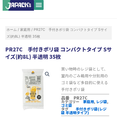
メ
内
ニ
容
ュ
を
ー
ス
ホーム
/
家庭用
/ PR27C 手付きポリ袋 コンパクトタイプ Sサイ
キ
ズ(約8L) 半透明 35枚
ッ
プ
PR27C 手付きポリ袋 コンパクトタイプ Sサ
イズ(約8L) 半透明 35枚
買い物時のレジ袋として、
室内のごみ箱用や分別用の
ゴミ袋など多目的に使える
手付きポリ袋
品番 PR27C
カテゴリー
家庭用
,
レジ袋
,
ゴミ袋
タグ
手付きポリ袋(レジ
袋 半透明タイプ)