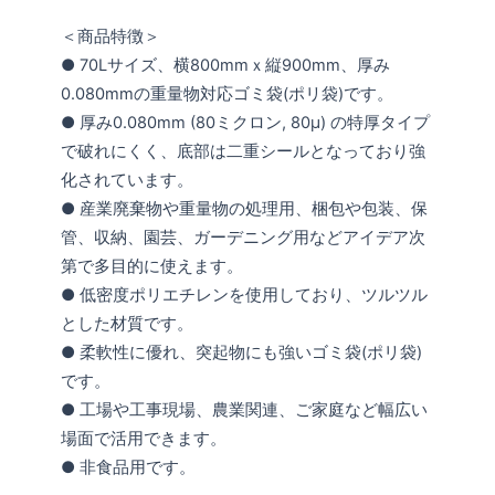
＜商品特徴＞
● 70Lサイズ、横800mmｘ縦900mm、厚み
0.080mmの重量物対応ゴミ袋(ポリ袋)です。
● 厚み0.080mm (80ミクロン, 80μ) の特厚タイプ
で破れにくく、底部は二重シールとなっており強
化されています。
● 産業廃棄物や重量物の処理用、梱包や包装、保
管、収納、園芸、ガーデニング用などアイデア次
第で多目的に使えます。
● 低密度ポリエチレンを使用しており、ツルツル
とした材質です。
● 柔軟性に優れ、突起物にも強いゴミ袋(ポリ袋)
です。
● 工場や工事現場、農業関連、ご家庭など幅広い
場面で活用できます。
● 非食品用です。