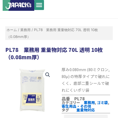
メ
内
ニ
容
ュ
を
ー
ス
ホーム
/
業務用
/ PL78 業務用 重量物対応 70L 透明 10枚
キ
（0.08mm厚）
ッ
プ
PL78 業務用 重量物対応 70L 透明 10枚
（0.08mm厚）
厚み0.080mm (80ミクロン,
80μ) の特厚タイプで破れに
くく、底部二重シールで破
れにくいポリ袋
品番 PL78
カテゴリー
業務用
,
ゴミ袋
,
衛生用品・その他
タグ
重量物対応