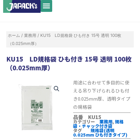
メ
内
ニ
容
ュ
を
ー
ス
ホーム
/
業務用
/ KU15 LD規格袋 ひも付き 15号 透明 100枚
キ
（0.025mm厚）
ッ
プ
KU15 LD規格袋 ひも付き 15号 透明 100枚
（0.025mm厚）
用途に合わせて多目的に使
える吊り下げられるひも付
き0.025mm厚、透明タイプ
の規格袋
品番 KU15
カテゴリー
業務用
,
規格
袋・チャック付き袋
タグ
規格袋(透明
0.025mm ひも付きタイプ)