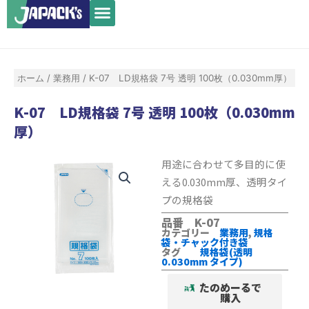
メ
内
ニ
容
ュ
を
ー
ス
ホーム
/
業務用
/ K-07 LD規格袋 7号 透明 100枚（0.030mm厚）
キ
ッ
K-07 LD規格袋 7号 透明 100枚（0.030mm
プ
厚）
用途に合わせて多目的に使
える0.030mm厚、透明タイ
プの規格袋
品番 K-07
カテゴリー
業務用
,
規格
袋・チャック付き袋
タグ
規格袋(透明
0.030mm タイプ)
たのめーるで
購入