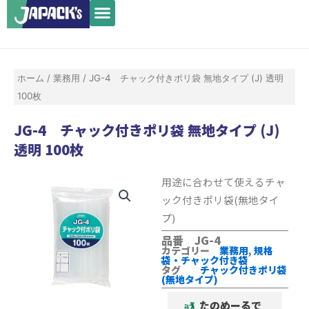
メ
内
ニ
容
ュ
を
ー
ス
ホーム
/
業務用
/ JG-4 チャック付きポリ袋 無地タイプ (J) 透明
キ
100枚
ッ
プ
JG-4 チャック付きポリ袋 無地タイプ (J)
透明 100枚
用途に合わせて使えるチャ
ック付きポリ袋(無地タイ
プ)
品番 JG-4
カテゴリー
業務用
,
規格
袋・チャック付き袋
タグ
チャック付きポリ袋
(無地タイプ)
たのめーるで