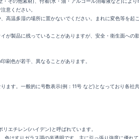
壁・その他素材)、付着(水・油・アルコール消毒液など)により
ご注意ください。
や、高温多湿の場所に置かないでください。まれに変色等を起
オイが製品に残っていることがありますが、安全・衛生面への
の印刷色が若干、異なることがあります。
ます。一般的に号数表示(例：11号 など)となっており各社
の略で高密度ポリエチレン(ハイデン)と呼ばれています。
り、色はすりガラス調の半透明です。主に引っ張り強度に優れて