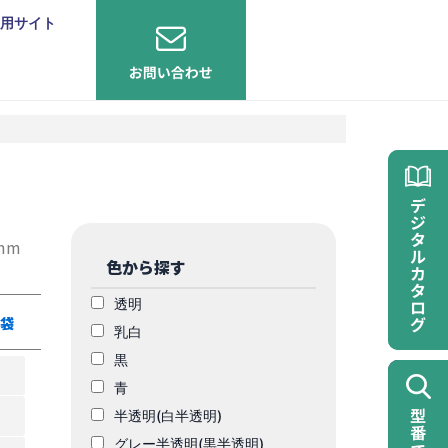
用サイト
mm
色から探す
透明
き袋
乳白
黒
青
半透明(白半透明)
グレー半透明(黒半透明)