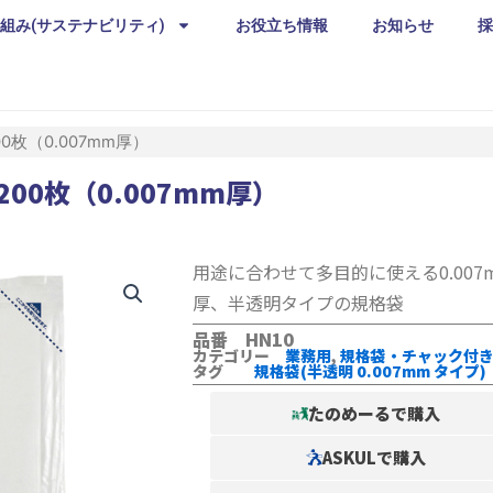
組み(サステナビリティ)
お役立ち情報
お知らせ
採
00枚（0.007mm厚）
200枚（0.007mm厚）
用途に合わせて多目的に使える0.007
厚、半透明タイプの規格袋
品番 HN10
カテゴリー
業務用
,
規格袋・チャック付
タグ
規格袋(半透明 0.007mm タイプ)
たのめーるで購入
ASKULで購入