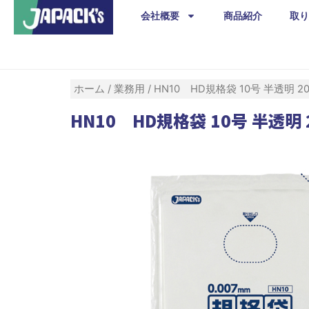
内
会社概要
商品紹介
取り
容
を
ス
キ
ホーム
/
業務用
/ HN10 HD規格袋 10号 半透明 2
ッ
HN10 HD規格袋 10号 半透明 
プ