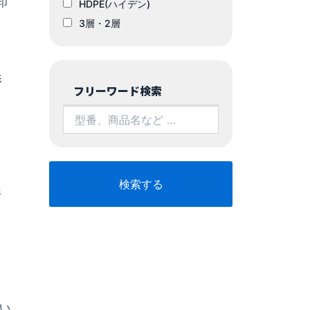
印
HDPE(ハイデン)
3層・2層
こ
影
フリーワード検索
共
い