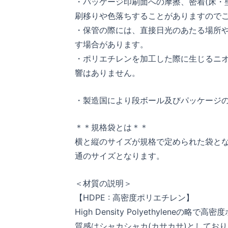
・パッケージ印刷面への摩擦、密着(床・
刷移りや色落ちすることがありますので
・保管の際には、直接日光のあたる場所
す場合があります。
・ポリエチレンを加工した際に生じるニ
響はありません。
・製造国により段ボール及びパッケージ
＊＊規格袋とは＊＊
横と縦のサイズが規格で定められた袋となり
通のサイズとなります。
＜材質の説明＞
【HDPE : 高密度ポリエチレン】
High Density Polyethylene
質感はシャカシャカ(カサカサ)としてお