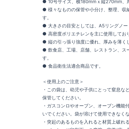
● 10号サイズ、横180mmｘ縦270mm、
● 様々なものの保管や小分け、整理、収
す。
● 大きさの目安としては、A5リングノ
● 高密度ポリエチレンを主に使用してお
● 縦の引っ張り強度に優れ、厚みを薄く
● 飲食店、工場、店舗、レストラン、ス
す。
● 食品衛生法適合商品です。
＜使用上のご注意＞
・この袋は、幼児や子供にとって窒息な
保管してください。
・ガスコンロやオーブン、オーブン機能
いでください。袋が溶けて使用できなく
・突起のあるものを入れると材質上破れ