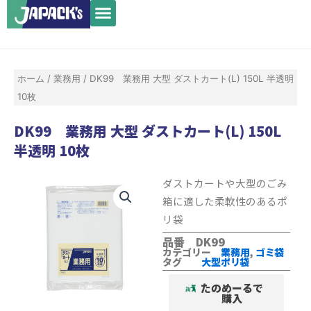
メ
内
ニ
容
ュ
を
ー
ス
ホーム
/
業務用
/ DK99 業務用 大型 ダストカート(L) 150L 半透明
キ
10枚
ッ
プ
DK99 業務用 大型 ダストカート(L) 150L
半透明 10枚
ダストカートや大型のごみ
箱に適した柔軟性のあるポ
リ袋
品番 DK99
カテゴリー
業務用
,
ゴミ袋
タグ
大型ポリ袋
たのめーるで
購入