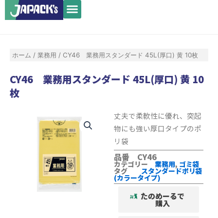
メ
内
ニ
容
ュ
を
ー
ス
ホーム
/
業務用
/ CY46 業務用スタンダード 45L(厚口) 黄 10枚
キ
ッ
CY46 業務用スタンダード 45L(厚口) 黄 10
プ
枚
丈夫で柔軟性に優れ、突起
物にも強い厚口タイプのポ
リ袋
品番 CY46
カテゴリー
業務用
,
ゴミ袋
タグ
スタンダードポリ袋
(カラータイプ)
たのめーるで
購入