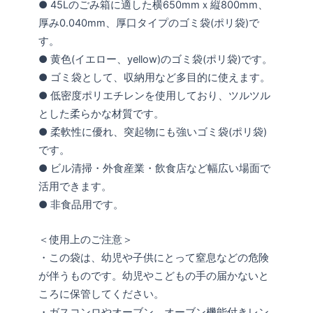
● 45Lのごみ箱に適した横650mmｘ縦800mm、
厚み0.040mm、厚口タイプのゴミ袋(ポリ袋)で
す。
● 黄色(イエロー、yellow)のゴミ袋(ポリ袋)です。
● ゴミ袋として、収納用など多目的に使えます。
● 低密度ポリエチレンを使用しており、ツルツル
とした柔らかな材質です。
● 柔軟性に優れ、突起物にも強いゴミ袋(ポリ袋)
です。
● ビル清掃・外食産業・飲食店など幅広い場面で
活用できます。
● 非食品用です。
＜使用上のご注意＞
・この袋は、幼児や子供にとって窒息などの危険
が伴うものです。幼児やこどもの手の届かないと
ころに保管してください。
・ガスコンロやオーブン、オーブン機能付きレン