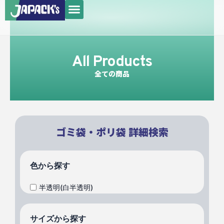
メ
内
ニ
容
ュ
を
ー
ス
All Products
キ
ッ
全ての商品
プ
ゴミ袋・ポリ袋 詳細検索
色から探す
半透明(白半透明)
サイズから探す