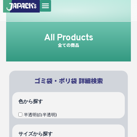
メ
内
ニ
容
ュ
を
ー
ス
All Products
キ
ッ
全ての商品
プ
ゴミ袋・ポリ袋 詳細検索
色から探す
半透明(白半透明)
サイズから探す