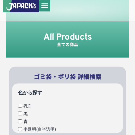
メ
内
ニ
容
ュ
を
ー
ス
All Products
キ
ッ
全ての商品
プ
ゴミ袋・ポリ袋 詳細検索
色から探す
乳白
黒
青
半透明(白半透明)