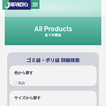
メ
内
ニ
容
ュ
を
ー
ス
All Products
キ
ッ
全ての商品
プ
ゴミ袋・ポリ袋 詳細検索
色から探す
乳白
サイズから探す