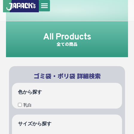
メ
内
ニ
容
ュ
を
ー
ス
All Products
キ
ッ
全ての商品
プ
ゴミ袋・ポリ袋 詳細検索
色から探す
乳白
サイズから探す