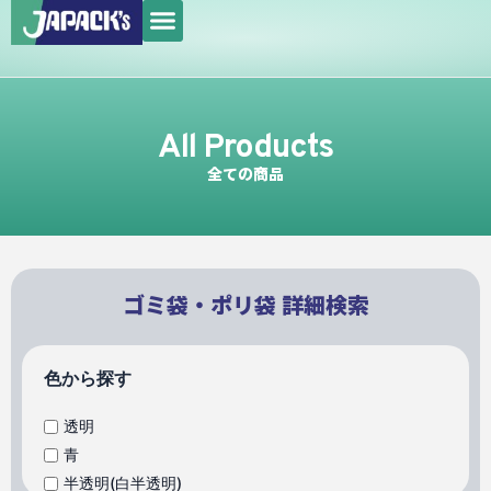
メ
内
ニ
容
ュ
を
ー
ス
キ
All Products
ッ
全ての商品
プ
ゴミ袋・ポリ袋 詳細検索
色から探す
透明
青
半透明(白半透明)